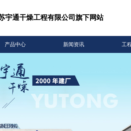
苏宇通干燥工程有限公司旗下网站
产品中心
新闻资讯
工