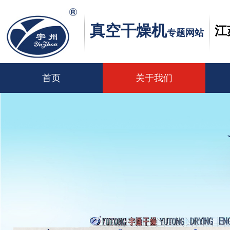
真空干燥机
江
专题网站
首页
关于我们