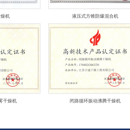
干燥机
液压式方锥防爆混合机
雾干燥机
闭路循环振动沸腾干燥机