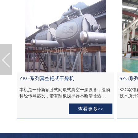
SZG系列双锥回转真空干燥机
干燥设备，湿物
SZG双锥真空干燥机是我厂在结合国内同类产品
清除热...
技术所开发新一代干燥装置， SZG双...
看更多>>
查看更多>>