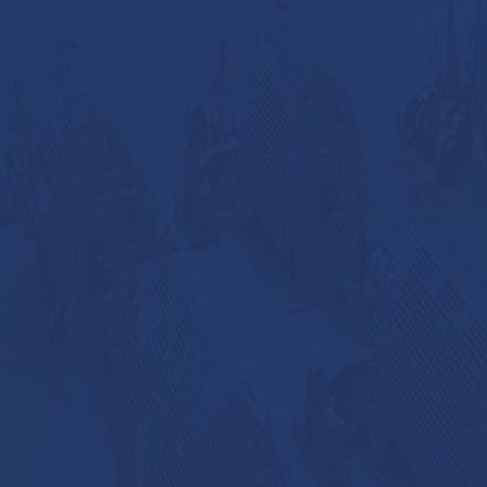
实力
二十多年的行业经验
0多亩，建筑面积16000多平米，拥有员工150人 ，
以上文凭的50人，具有中、高级职称的工程技术 人
人，随时为客户提供技术服务。
设计
公司成立了独立的科研团队
立了由研究生、 留学生、客座教授等组成的科研团
苏省植物提取干燥技术及装备工程技术研究中心。