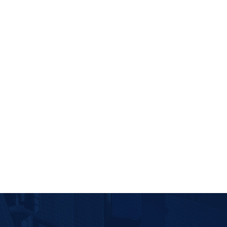
材料双锥真空干燥机
磷酸铁锂真空耙式干燥机
前驱体材料
物料：
磷酸铁锂
ZG系列双锥真空干燥机
选用产品：
ZPG系列真空耙
艾能锂电材料、江西普瑞美新材料
客户：
合肥国轩高科、宁波墨西
锂，一种无机化合物，化学式为
简介：
磷酸铁锂干燥工程之
为无色单斜晶系结晶体或白...
利用物料中的水份在真空状态下
查看更多>>