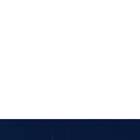
三元材料双锥真空干燥机
物料：
三元材料
式干燥机
选用产品：
SZG系列双锥真空干燥机
科技、湖北万润...
客户：
湖北容百锂电材料、宁波墨西科技、湘潭
卧式搅拌真空干燥机是
简介：
该机组是在锂电池双锥干燥机老工艺
沸点...
上改进升级，根据锂电材料的工况定...
查看更多>>
查看更多