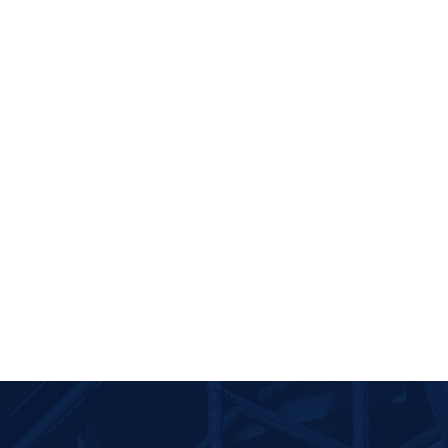
激素类螺带真空干燥机
三元前驱体
物料：
激素类
物料：
三元
选用产品：
GLZ系列真空螺带干燥机
选用产品：
S
客户：
江苏远大仙乐药业、江苏远大信宜化工、...
客户：
宁波
简介：
激素类药物就是以人体或动物激素（包括与
简介：
碳酸
激素结构、作用原理相同的有机物）...
Li2CO3，
查看更多>>